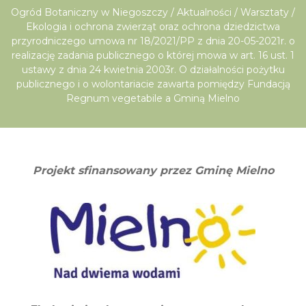
Ogród Botaniczny w Niegoszczy
/
Aktualności
/
Warsztaty
/
Ekologia i ochrona zwierząt oraz ochrona dziedzictwa
przyrodniczego umowa nr 18/2021/PP z dnia 20-05-2021r. o
realizację zadania publicznego o której mowa w art. 16 ust. 1
ustawy z dnia 24 kwietnia 2003r. O działalności pożytku
publicznego i o wolontariacie zawarta pomiędzy Fundacją
Regnum vegetabile a Gminą Mielno
Projekt sfinansowany przez Gminę Mielno