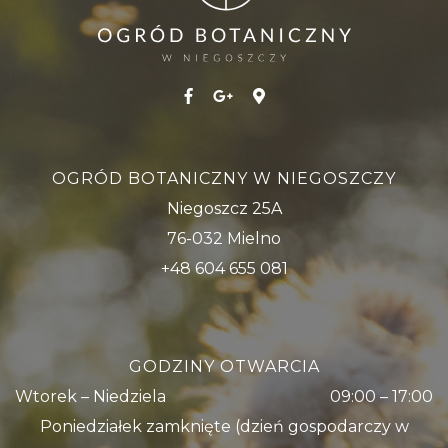
OGRÓD BOTANICZNY W NIEGOSZCZY
Niegoszcz 25A
76-032 Mielno
+48 604 655 081
GODZINY OTWARCIA
Wtorek – Niedziela
09:00 – 17:00
Poniedziałek zamknięte (dzień gospodarczy w