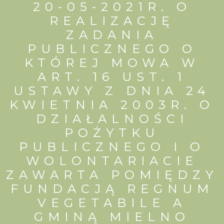
20-05-2021R. O
REALIZACJĘ
ZADANIA
PUBLICZNEGO O
KTÓREJ MOWA W
ART. 16 UST. 1
USTAWY Z DNIA 24
KWIETNIA 2003R. O
DZIAŁALNOŚCI
POŻYTKU
PUBLICZNEGO I O
WOLONTARIACIE
ZAWARTA POMIĘDZY
FUNDACJĄ REGNUM
VEGETABILE A
GMINĄ MIELNO