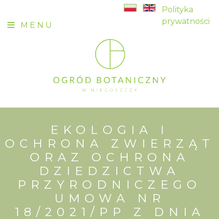
Polityka
prywatności
MENU
EKOLOGIA I
OCHRONA ZWIERZĄT
ORAZ OCHRONA
DZIEDZICTWA
PRZYRODNICZEGO
UMOWA NR
18/2021/PP Z DNIA