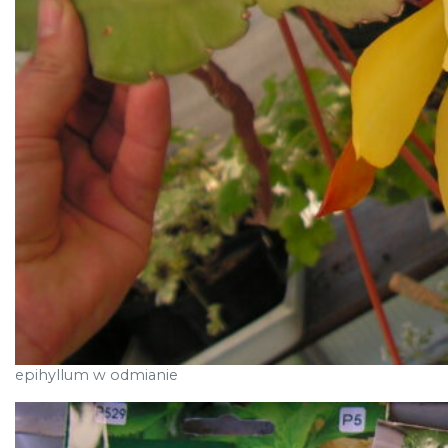
epihyllum w odmianie