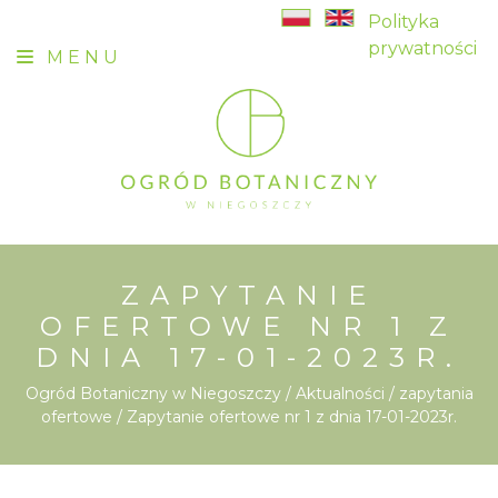
Polityka
prywatności
MENU
ZAPYTANIE
OFERTOWE NR 1 Z
DNIA 17-01-2023R.
Ogród Botaniczny w Niegoszczy
/
Aktualności
/
zapytania
ofertowe
/ Zapytanie ofertowe nr 1 z dnia 17-01-2023r.